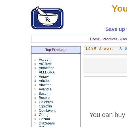
You
Save up 
Home
-
Products
-
Abo
1450 drugs:
A
Top Products
»
Accupril
»
Aciclovir
»
Aldactone
»
ALLEGRA
»
Amaryl
»
Aricept
»
Atacand
»
Avandia
»
Bactrim
»
Buspar
»
Celebrex
»
Ciproxin
»
Combivent
You can bu
»
Coreg
»
Cozaar
»
Diazepam