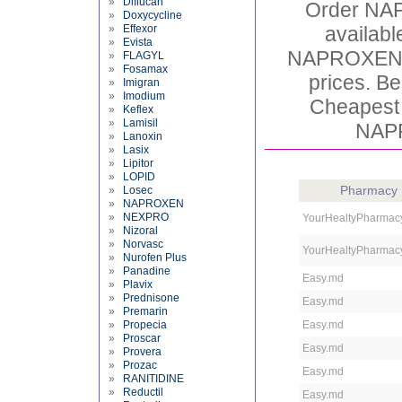
»
Diflucan
Order NA
»
Doxycycline
»
Effexor
availabl
»
Evista
NAPROXEN b
»
FLAGYL
»
Fosamax
prices. B
»
Imigran
»
Imodium
Cheapest
»
Keflex
»
Lamisil
NAPR
»
Lanoxin
»
Lasix
»
Lipitor
»
LOPID
Pharmacy
»
Losec
»
NAPROXEN
»
NEXPRO
YourHealtyPharmac
»
Nizoral
»
Norvasc
YourHealtyPharmac
»
Nurofen Plus
»
Panadine
Easy.md
»
Plavix
»
Prednisone
Easy.md
»
Premarin
»
Propecia
Easy.md
»
Proscar
Easy.md
»
Provera
»
Prozac
Easy.md
»
RANITIDINE
»
Reductil
Easy.md