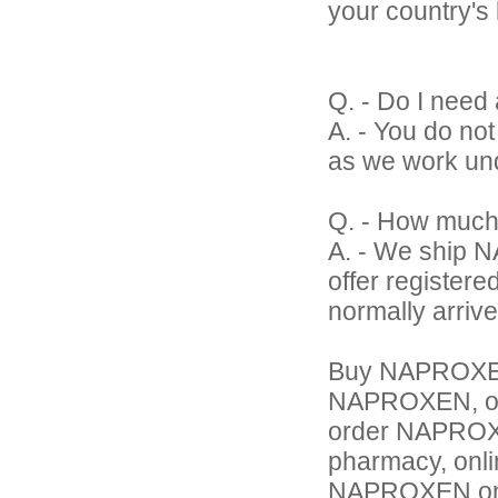
your country's
Q. - Do I nee
A. - You do n
as we work und
Q. - How much
A. - We ship 
offer register
normally arrive
Buy NAPROXE
NAPROXEN, o
order NAPROX
pharmacy, onl
NAPROXEN onl