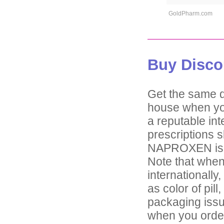
GoldPharm.com
Buy Disc
Get the same d
house when yo
a reputable int
prescriptions s
NAPROXEN is a 
Note that whe
internationall
as color of pil
packaging issu
when you order