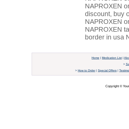
NAPROXEN on
discount, buy 
NAPROXEN onl
NAPROXEN tabl
border in us
Home
|
Medication List
|
Abo
>
Sa
>
How to Order
|
Special Offers
|
Testimo
Copyright © Yo