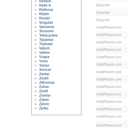
»
Restoril
Easy.md
»
Retin-A
»
Retinova
Easy.md
»
Ritalin
»
Rivotril
Easy.md
»
Singulair
»
Sporanox
GoldPharm.com
»
Tenormin
GoldPharm.com
»
Tetracycline
»
Topamax
GoldPharm.com
»
Triphasil
»
Valium
GoldPharm.com
»
Valtrex
»
Viagra
GoldPharm.com
»
Vioxx
GoldPharm.com
»
Xanax
»
Xenical
GoldPharm.com
»
Zantac
»
Zestril
GoldPharm.com
»
Zithromax
»
Zofran
GoldPharm.com
»
Zoloft
GoldPharm.com
»
Zovirax
»
Zyban
GoldPharm.com
»
Zyloric
»
Zyrtec
GoldPharm.com
GoldPharm.com
GoldPharm.com